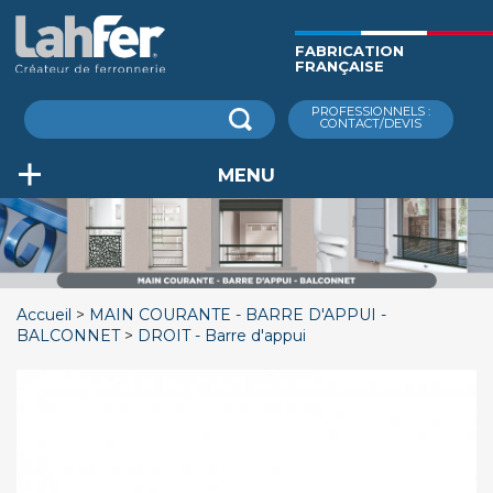
Aller
au
FABRICATION
contenu
FRANÇAISE
principal
Rechercher
PROFESSIONNELS :
CONTACT/DEVIS
MENU
Accueil
MAIN COURANTE - BARRE D'APPUI -
BALCONNET
DROIT - Barre d'appui