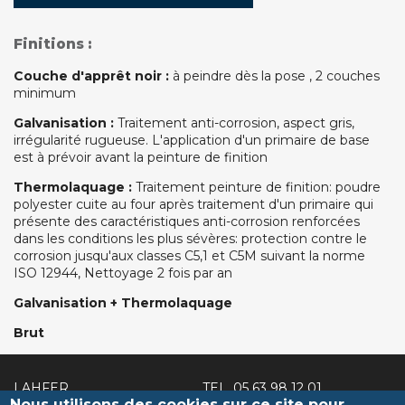
Finitions :
Couche d'apprêt noir :
à peindre dès la pose , 2 couches
minimum
Galvanisation :
Traitement anti-corrosion, aspect gris,
irrégularité rugueuse. L'application d'un primaire de base
est à prévoir avant la peinture de finition
Thermolaquage :
Traitement peinture de finition: poudre
polyester cuite au four après traitement d'un primaire qui
présente des caractéristiques anti-corrosion renforcées
dans les conditions les plus sévères: protection contre le
corrosion jusqu'aux classes C5,1 et C5M suivant la norme
ISO 12944, Nettoyage 2 fois par an
Galvanisation + Thermolaquage
Brut
LAHFER
TEL.
05 63 98 12 01
Nous utilisons des cookies sur ce site pour
2 route de Caucalières
FAX. 05 63 98 33 61