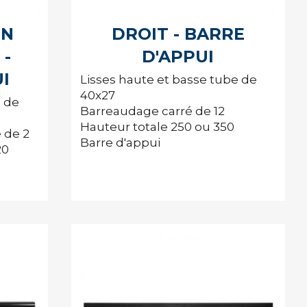
IN
DROIT - BARRE
 -
D'APPUI
I
Lisses haute et basse tube de
40x27
e de
Barreaudage carré de 12
Hauteur totale 250 ou 350
 de 2
Barre d'appui
20