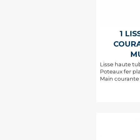
1 LI
COURA
M
Lisse haute tu
Poteaux fer pl
Main courante