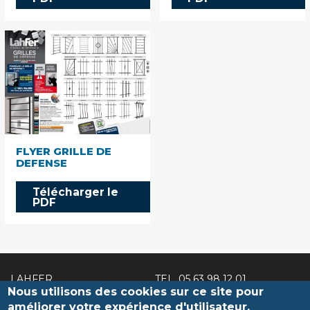
FLYER GRILLE DE
DEFENSE
Télécharger le
PDF
LAHFER
TEL.
05 63 98 12 01
Nous utilisons des cookies sur ce site pour
2 route de Caucalières
FAX. 05 63 98 33 61
Aiguefonde
lahfer@lahfer.fr
améliorer votre expérience d'utilisateur.