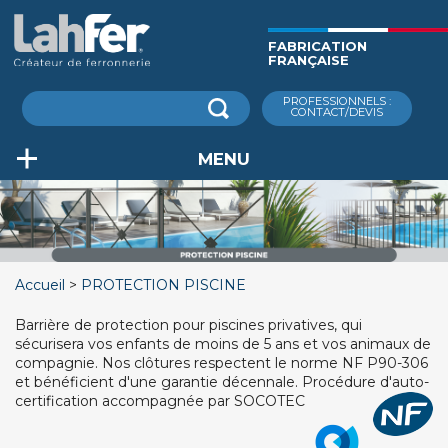
Aller
au
FABRICATION
contenu
FRANÇAISE
principal
Rechercher
PROFESSIONNELS :
CONTACT/DEVIS
MENU
Accueil
PROTECTION PISCINE
Barrière de protection pour piscines privatives, qui
sécurisera vos enfants de moins de 5 ans et vos animaux de
compagnie. Nos clôtures respectent le norme NF P90-306
et bénéficient d'une garantie décennale. Procédure d'auto-
certification accompagnée par SOCOTEC