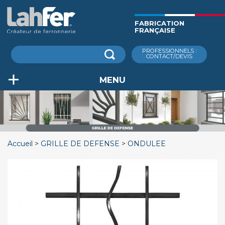
Aller
au
FABRICATION
contenu
FRANÇAISE
principal
Rechercher
PROFESSIONNELS :
CONTACT/DEVIS
MENU
Accueil
GRILLE DE DEFENSE
ONDULEE