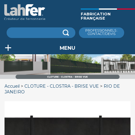
Aller
au
FABRICATION
contenu
FRANÇAISE
principal
Rechercher
PROFESSIONNELS :
CONTACT/DEVIS
MENU
Accueil
CLOTURE - CLOSTRA - BRISE VUE
RIO DE
JANEIRO