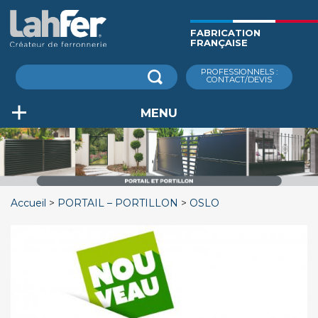
Aller
au
FABRICATION
contenu
FRANÇAISE
principal
Rechercher
PROFESSIONNELS :
CONTACT/DEVIS
MENU
Accueil
PORTAIL – PORTILLON
OSLO