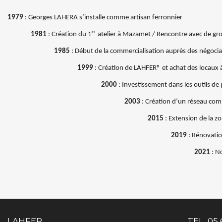
1979
: Georges LAHERA s’installe comme artisan ferronnier
er
1981
: Création du 1
atelier à Mazamet / Rencontre avec de gro
1985
: Début de la commercialisation auprès des négoci
1999
: Création de LAHFER® et achat des locaux
2000
: Investissement dans les outils d
2003
: Création d’un réseau com
2015
: Extension de la z
2019
: Rénovati
2021
: N
LAHFER
TEL.
05 