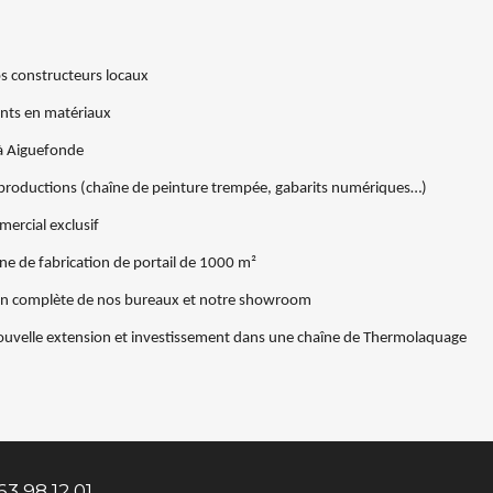
s constructeurs locaux
ants en matériaux
 à Aiguefonde
e productions (chaîne de peinture trempée, gabarits numériques…)
mercial exclusif
one de fabrication de portail de 1000 m²
on complète de nos bureaux et notre showroom
ouvelle extension et investissement dans une chaîne de Thermolaquage
63 98 12 01