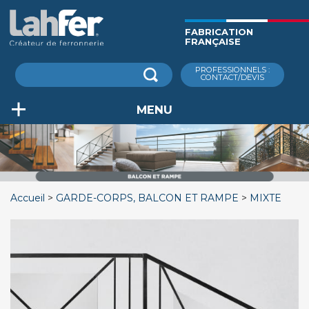
Aller
au
FABRICATION
contenu
FRANÇAISE
principal
Rechercher
PROFESSIONNELS :
CONTACT/DEVIS
MENU
Accueil
GARDE-CORPS, BALCON ET RAMPE
MIXTE