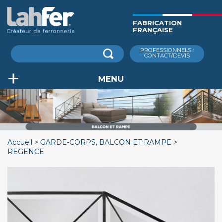
Aller
au
FABRICATION
contenu
FRANÇAISE
principal
Rechercher
PROFESSIONNELS :
CONTACT/DEVIS
MENU
Accueil
GARDE-CORPS, BALCON ET RAMPE
REGENCE