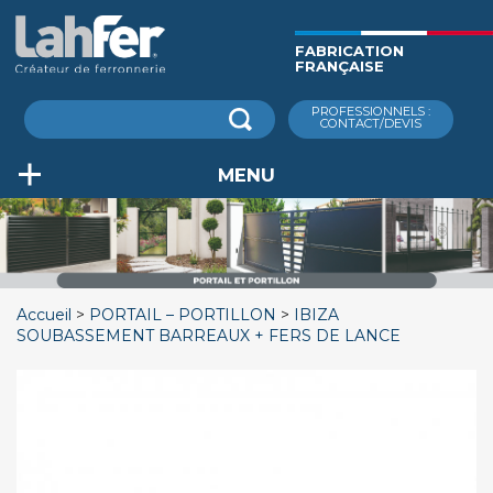
Aller
au
FABRICATION
contenu
FRANÇAISE
principal
Rechercher
PROFESSIONNELS :
CONTACT/DEVIS
MENU
Accueil
PORTAIL – PORTILLON
IBIZA
SOUBASSEMENT BARREAUX + FERS DE LANCE