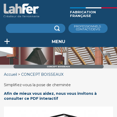
Aller
au
FABRICATION
contenu
FRANÇAISE
principal
Rechercher
PROFESSIONNELS :
CONTACT/DEVIS
MENU
Accueil
CONCEPT BOISSEAUX
Simplifiez-vous la pose de cheminée
Afin de mieux vous aidez, nous vous invitons à
consulter ce PDF interactif