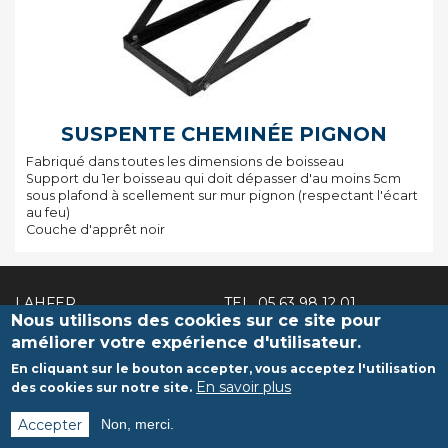
SUSPENTE CHEMINÉE PIGNON
Fabriqué dans toutes les dimensions de boisseau
Support du 1er boisseau qui doit dépasser d'au moins 5cm
sous plafond à scellement sur mur pignon (respectant l'écart
au feu)
Couche d'apprêt noir
LAHFER
TEL.
05 63 98 12 01
Nous utilisons des cookies sur ce site pour
2 route de Caucalières
FAX. 05 63 98 33 61
Aiguefonde
lahfer@lahfer.fr
améliorer votre expérience d'utilisateur.
81200 MAZAMET
En cliquant sur le bouton accepter, vous acceptez l'utilisation
En savoir plus
des cookies sur notre site.
Pied
RECRUTEMENT
de
Accepter
Non, merci.
Mentions légales
page